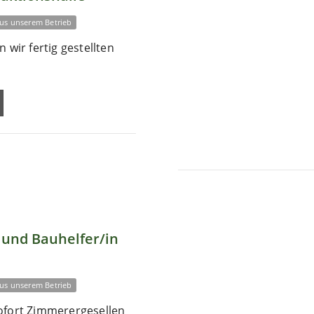
us unserem Betrieb
 wir fertig gestellten
und Bauhelfer/in
us unserem Betrieb
ofort Zimmerergesellen