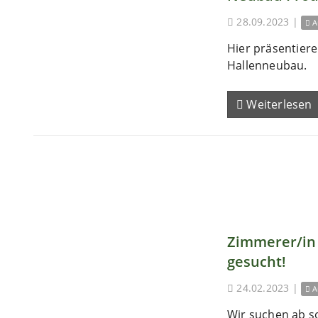
28.09.2023
|
A
Hier präsentieren
Hallenneubau.
Weiterlesen
Zimmerer/in 
gesucht!
24.02.2023
|
A
Wir suchen ab s