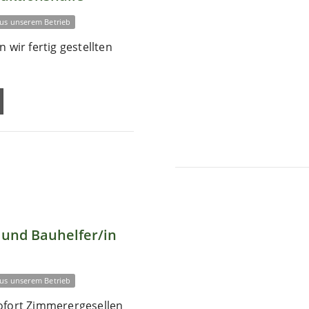
us unserem Betrieb
 wir fertig gestellten
und Bauhelfer/in
us unserem Betrieb
ofort Zimmerergesellen