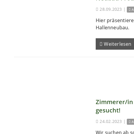
28.09.2023
|
A
Hier präsentieren
Hallenneubau.
Weiterlesen
Zimmerer/in 
gesucht!
24.02.2023
|
A
Wir suchen ab s