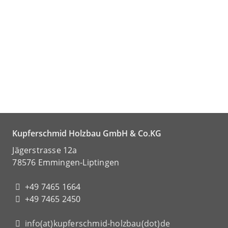
Kupferschmid Holzbau GmbH & Co.KG
Jägerstrasse 12a
78576 Emmingen-Liptingen
+49 7465 1664
+49 7465 2450
info(at)kupferschmid-holzbau(dot)de