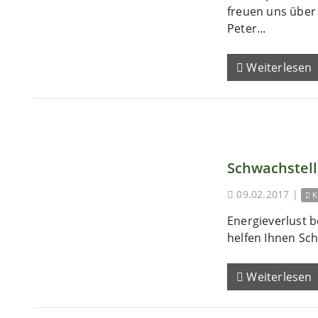
freuen uns übe
Peter...
Weiterlesen
Schwachstel
09.02.2017
|
K
Energieverlust b
helfen Ihnen Sch
Weiterlesen