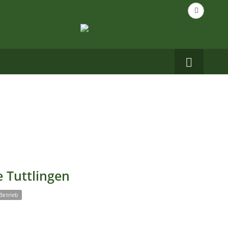
Suche
nach...
Carbo
auf
Facebo
 Tuttlingen
Betrieb