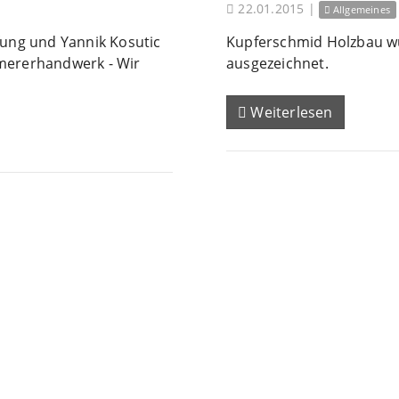
22.01.2015
|
Allgemeines
fung und Yannik Kosutic
Kupferschmid Holzbau wu
mmererhandwerk - Wir
ausgezeichnet.
Weiterlesen