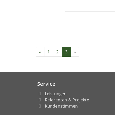
«
1
2
3
»
Service
Leistungen
Referenzen & Projekte
Kundenstimmen