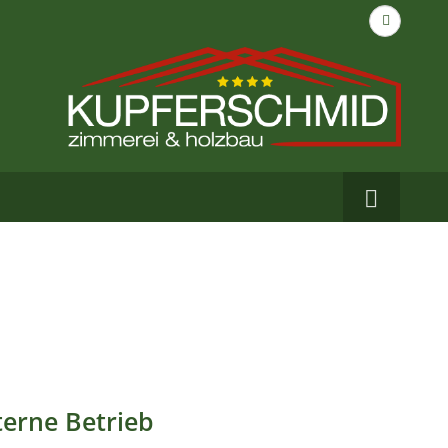
Suche
nach...
Carbo
auf
Facebo
terne Betrieb