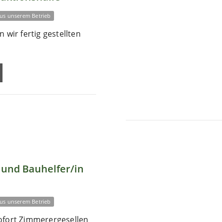
us unserem Betrieb
 wir fertig gestellten
und Bauhelfer/in
us unserem Betrieb
ofort Zimmerergesellen