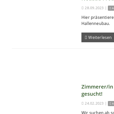
28.09.2023
|
A
Hier präsentieren
Hallenneubau.
Weiterlesen
Zimmerer/in 
gesucht!
24.02.2023
|
A
Wir suchen ab s