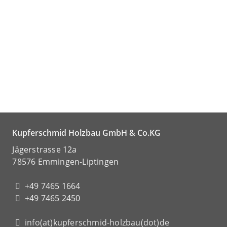
Kupferschmid Holzbau GmbH & Co.KG
Jägerstrasse 12a
78576 Emmingen-Liptingen
+49 7465 1664
+49 7465 2450
info(at)kupferschmid-holzbau(dot)de