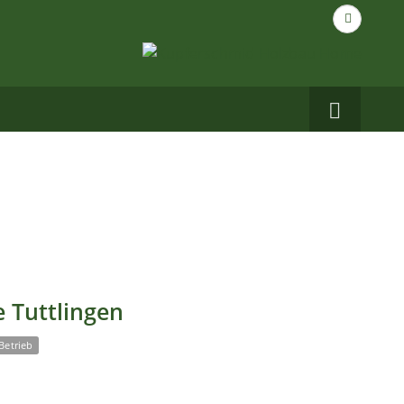
Suche
nach...
Carbo
auf
Facebo
 Tuttlingen
Betrieb