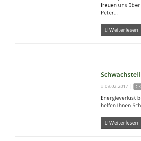
freuen uns übe
Peter...
Weiterlesen
Schwachstel
09.02.2017
|
K
Energieverlust b
helfen Ihnen Sch
Weiterlesen